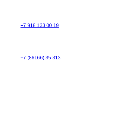
Торговый зал
+7 918 133 00 19
Менеджер
+7 (86166) 35 313
Бухгалтерия
Адрес:
Россия 353235 Краснодарский край, пгт.
Афипский, ул. Шоссейная, 4/Б
Официальный сайт ООО Кубаньмотордеталь: