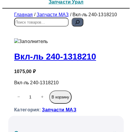
Запчасти Урал
Главная
/
Запчасти МАЗ
/ Вкл-ль 240-1318210
П
о
и
с
к
Вкл-ль 240-1318210
1075,00
₽
Вкл-ль 240-1318210
К
−
+
В корзину
о
л
Категория:
Запчасти МАЗ
и
ч
е
с