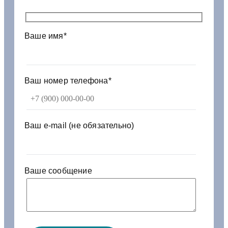
т
д
е
Ваше имя*
л
и
т
е
л
Ваш номер телефона*
ь
8
1
7
Ваш e-mail (не обязательно)
5
.
3
5
Ваше сообщение
1
2