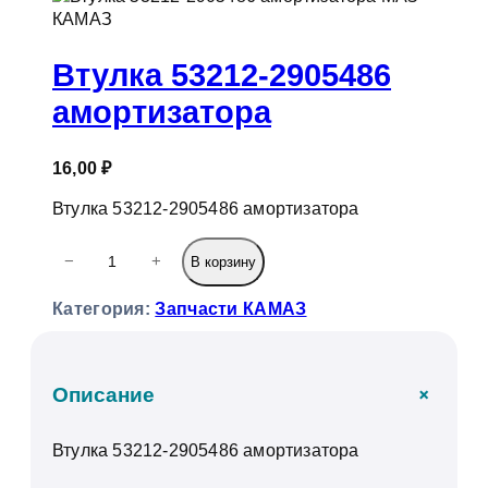
к
Втулка 53212-2905486
амортизатора
16,00
₽
Втулка 53212-2905486 амортизатора
К
−
+
В корзину
о
л
Категория:
Запчасти КАМАЗ
и
ч
е
с
+
Описание
т
в
Втулка 53212-2905486 амортизатора
о
т