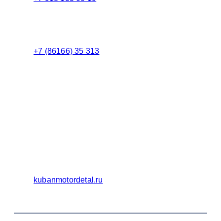
Менеджер
+7 (86166) 35 313
Бухгалтерия
Адрес:
Россия 353235 Краснодарский край, пгт.
Афипский, ул. Шоссейная, 4/Б
Официальный сайт ООО Кубаньмотордеталь:
kubanmotordetal.ru