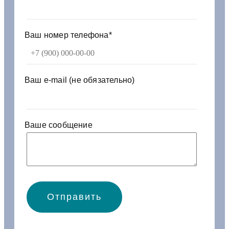
4
8
6
а
Ваш номер телефона*
м
о
р
т
Ваш e-mail (не обязательно)
и
з
а
т
Ваше сообщение
о
р
а