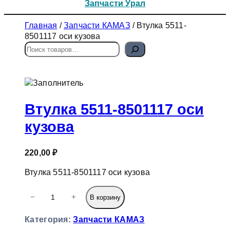
Запчасти Урал
Главная
/
Запчасти КАМАЗ
/ Втулка 5511-
8501117 оси кузова
П
о
и
с
к
Втулка 5511-8501117 оси
кузова
220,00
₽
Втулка 5511-8501117 оси кузова
К
−
+
В корзину
о
л
Категория:
Запчасти КАМАЗ
и