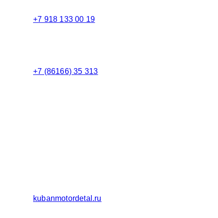
+7 918 133 00 19
Менеджер
+7 (86166) 35 313
Бухгалтерия
Адрес:
Россия 353235 Краснодарский край, пгт.
Афипский, ул. Шоссейная, 4/Б
Официальный сайт ООО Кубаньмотордеталь:
kubanmotordetal.ru