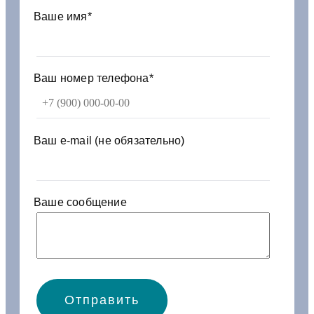
-
Ваше имя*
8
5
0
1
Ваш номер телефона*
1
1
7
о
Ваш e-mail (не обязательно)
с
и
к
у
Ваше сообщение
з
о
в
а