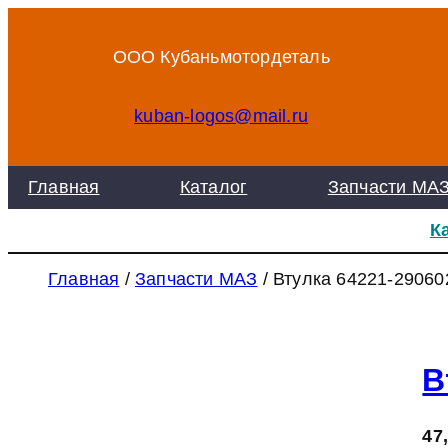
Перейти
к
ООО Кубаньмотордеталь
содержимому
kuban-logos@mail.ru
Главная
Каталог
Запчасти МА
К
Главная
/
Запчасти МАЗ
/ Втулка 64221-29060
В
47