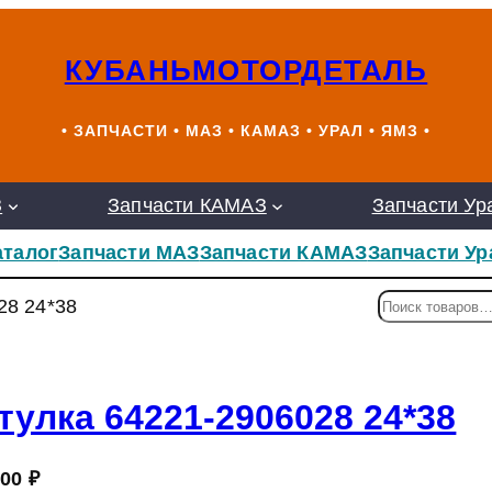
КУБАНЬМОТОРДЕТАЛЬ
• ЗАПЧАСТИ • МАЗ • КАМАЗ • УРАЛ • ЯМЗ •
З
Запчасти КАМАЗ
Запчасти Ур
аталог
Запчасти МАЗ
Запчасти КАМАЗ
Запчасти Ур
П
28 24*38
о
и
с
к
тулка 64221-2906028 24*38
,00
₽