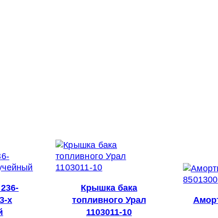
236-
Крышка бака
3-х
топливного Урал
Аморт
й
1103011-10