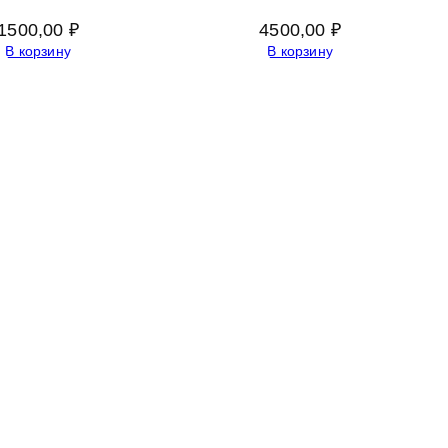
1500,00
₽
4500,00
₽
В корзину
В корзину
Адрес:
Россия 353235 Краснодарский край, пгт.
Афипский, ул. Шоссейная, 4/Б
Официальный сайт ООО