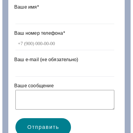
4
Ваше имя*
1
/
1
1
Ваш номер телефона*
м
1
6
*
Ваш e-mail (не обязательно)
1
,
5
о
Ваше сообщение
/
к