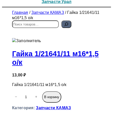
Запчасти Урал
Главная
/
Запчасти КАМАЗ
/ Гайка 1/21641/11
м16*1,5 о/к
П
о
и
с
к
Гайка 1/21641/11 м16*1,5
о/к
13,00
₽
Гайка 1/21641/11 м16*1,5 о/к
К
−
+
В корзину
о
л
Категория:
Запчасти КАМАЗ
и