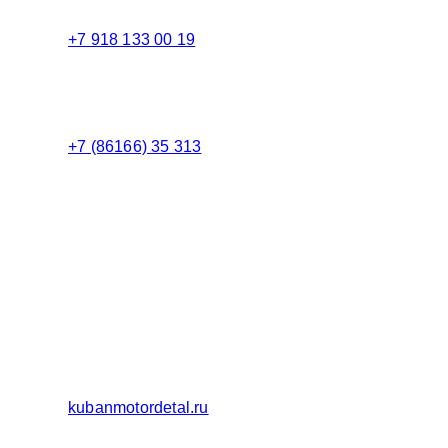
+7 918 133 00 19
Менеджер
+7 (86166) 35 313
Бухгалтерия
Адрес:
Россия 353235 Краснодарский край, пгт.
Афипский, ул. Шоссейная, 4/Б
Официальный сайт ООО Кубаньмотордеталь:
kubanmotordetal.ru