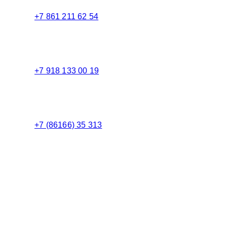
+7 861 211 62 54
Торговый зал
+7 918 133 00 19
Менеджер
+7 (86166) 35 313
Бухгалтерия
Адрес:
Россия 353235 Краснодарский край, пгт.