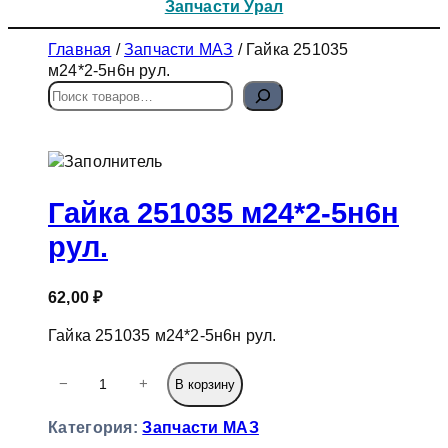
Запчасти Урал
Главная
/
Запчасти МАЗ
/ Гайка 251035
м24*2-5н6н рул.
П
о
и
с
к
Гайка 251035 м24*2-5н6н
рул.
62,00
₽
Гайка 251035 м24*2-5н6н рул.
К
−
+
В корзину
о
л
Категория:
Запчасти МАЗ
и