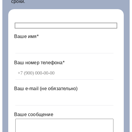
сроки.
5
м
2
4
*
Ваше имя*
2
-
5
н
6
Ваш номер телефона*
н
р
у
л
Ваш e-mail (не обязательно)
.
Ваше сообщение