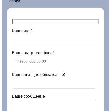
сроки.
0
м
3
0
х
Ваше имя*
2
-
6
н
с
Ваш номер телефона*
т
р
е
м
Ваш e-mail (не обязательно)
.
Ваше сообщение