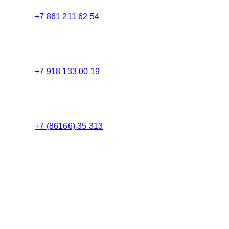
+7 861 211 62 54
Торговый зал
+7 918 133 00 19
Менеджер
+7 (86166) 35 313
Бухгалтерия
Адрес:
Россия 353235 Краснодарский край, пгт.