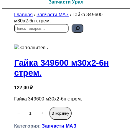
Запчасти Урал
Главная
/
Запчасти МАЗ
/ Гайка 349600
м30х2-6н стрем.
П
о
и
с
к
Гайка 349600 м30х2-6н
стрем.
122,00
₽
Гайка 349600 м30х2-6н стрем.
К
−
+
В корзину
о
л
Категория:
Запчасти МАЗ
и