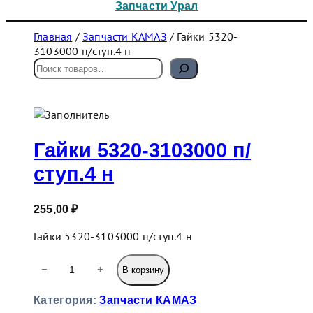
Запчасти Урал
Главная
/
Запчасти КАМАЗ
/ Гайки 5320-
3103000 п/ступ.4 н
П
о
и
с
к
Гайки 5320-3103000 п/
ступ.4 н
255,00
₽
Гайки 5320-3103000 п/ступ.4 н
К
−
+
В корзину
о
л
Категория:
Запчасти КАМАЗ
и