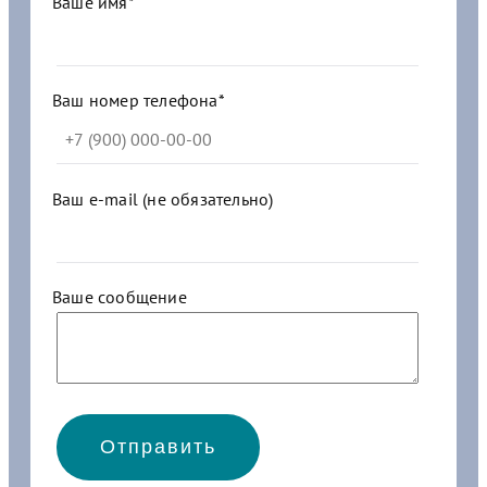
Ваше имя*
-
3
1
0
3
Ваш номер телефона*
0
0
0
п
Ваш e-mail (не обязательно)
/
с
т
у
Ваше сообщение
п
.
4
н