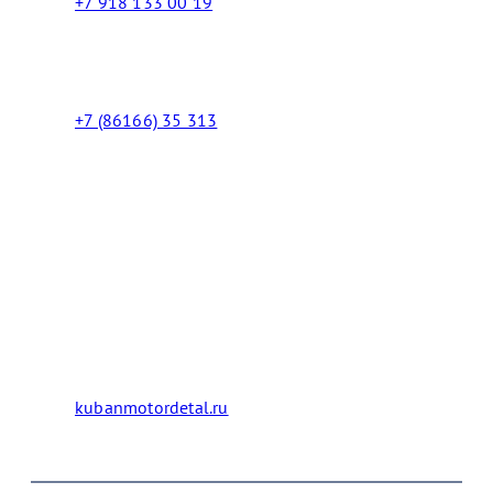
+7 918 133 00 19
Менеджер
+7 (86166) 35 313
Бухгалтерия
Адрес:
Россия 353235 Краснодарский край, пгт.
Афипский, ул. Шоссейная, 4/Б
Официальный сайт ООО Кубаньмотордеталь:
kubanmotordetal.ru