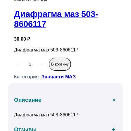
к
Диафрагма маз 503-
8606117
36,00
₽
Диафрагма маз 503-8606117
К
−
+
В корзину
о
л
Категория:
Запчасти МАЗ
и
ч
е
с
+
Описание
т
в
Диафрагма маз 503-8606117
о
т
о
Отзывы
+