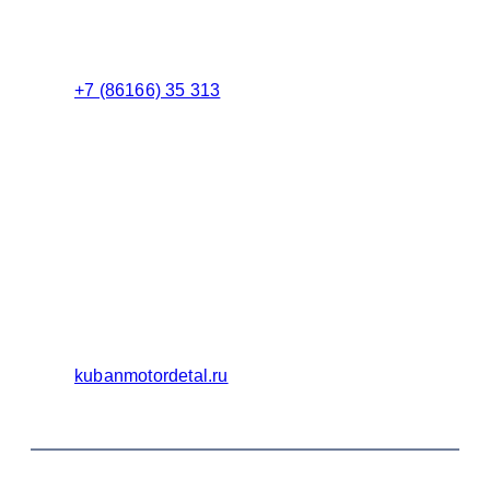
Менеджер
+7 (86166) 35 313
Бухгалтерия
Адрес:
Россия 353235 Краснодарский край, пгт.
Афипский, ул. Шоссейная, 4/Б
Официальный сайт ООО Кубаньмотордеталь:
kubanmotordetal.ru