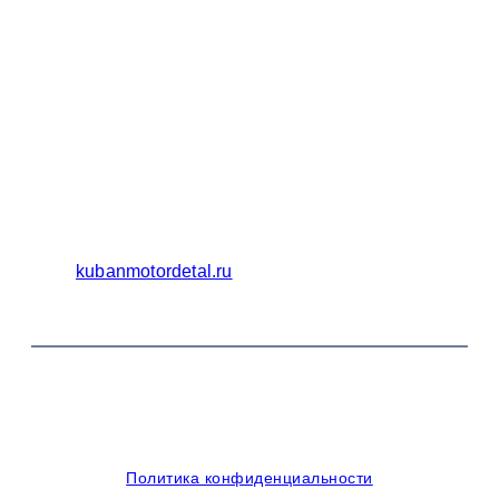
Бухгалтерия
Адрес:
Россия 353235 Краснодарский край, пгт.
Афипский, ул. Шоссейная, 4/Б
Официальный сайт ООО Кубаньмотордеталь:
kubanmotordetal.ru
© 2014-2026 OOO Кубаньмотордеталь. Все права
защищены.
Политика конфиденциальности