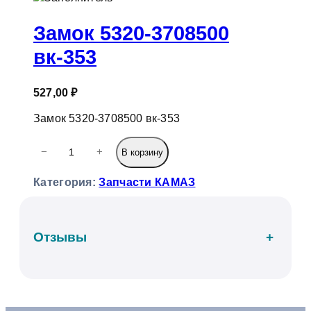
к
Замок 5320-3708500
вк-353
527,00
₽
Замок 5320-3708500 вк-353
К
−
+
В корзину
о
л
Категория:
Запчасти КАМАЗ
и
ч
е
с
Отзывы
+
т
в
о
т
о