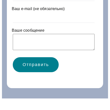
в
к
Ваш e-mail (не обязательно)
-
3
5
3
Ваше сообщение