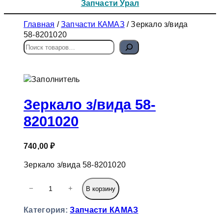
Запчасти Урал
Главная
/
Запчасти КАМАЗ
/ Зеркало з/вида
58-8201020
П
о
и
с
к
Зеркало з/вида 58-
8201020
740,00
₽
Зеркало з/вида 58-8201020
К
−
+
В корзину
о
л
Категория:
Запчасти КАМАЗ
и