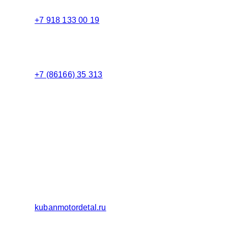
+7 918 133 00 19
Менеджер
+7 (86166) 35 313
Бухгалтерия
Адрес:
Россия 353235 Краснодарский край, пгт.
Афипский, ул. Шоссейная, 4/Б
Официальный сайт ООО Кубаньмотордеталь:
kubanmotordetal.ru