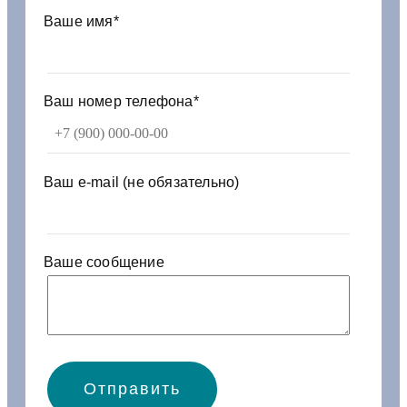
и
Ваше имя*
д
а
5
8
Ваш номер телефона*
-
8
2
0
Ваш e-mail (не обязательно)
1
0
2
0
Ваше сообщение