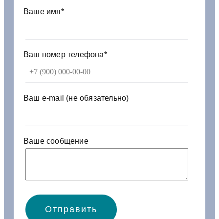
б
Ваше имя*
и
н
и
р
Ваш номер телефона*
о
в
а
н
Ваш e-mail (не обязательно)
н
ы
й
Ваше сообщение