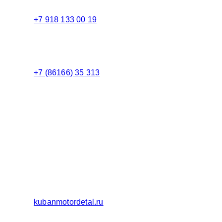
+7 918 133 00 19
Менеджер
+7 (86166) 35 313
Бухгалтерия
Адрес:
Россия 353235 Краснодарский край, пгт.
Афипский, ул. Шоссейная, 4/Б
Официальный сайт ООО Кубаньмотордеталь:
kubanmotordetal.ru