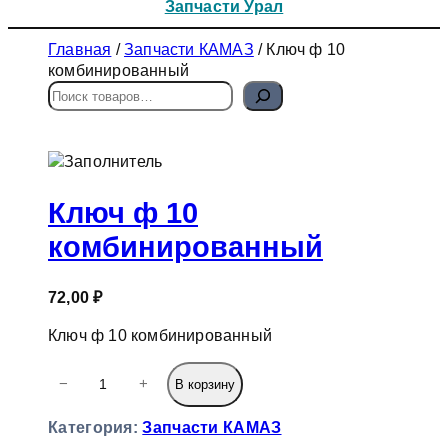
Запчасти Урал
Главная
/
Запчасти КАМАЗ
/ Ключ ф 10
комбинированный
П
о
и
с
к
Ключ ф 10
комбинированный
72,00
₽
Ключ ф 10 комбинированный
К
−
+
В корзину
о
л
Категория:
Запчасти КАМАЗ
и