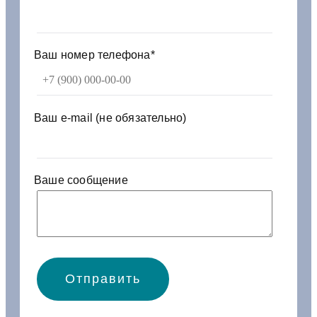
2
0
-
2
Ваш номер телефона*
4
0
0
0
Ваш e-mail (не обязательно)
-
у
Ваше сообщение