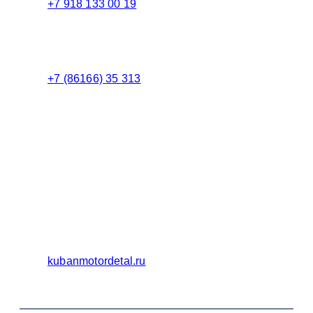
+7 918 133 00 19
Менеджер
+7 (86166) 35 313
Бухгалтерия
Адрес:
Россия 353235 Краснодарский край, пгт.
Афипский, ул. Шоссейная, 4/Б
Официальный сайт ООО Кубаньмотордеталь:
kubanmotordetal.ru