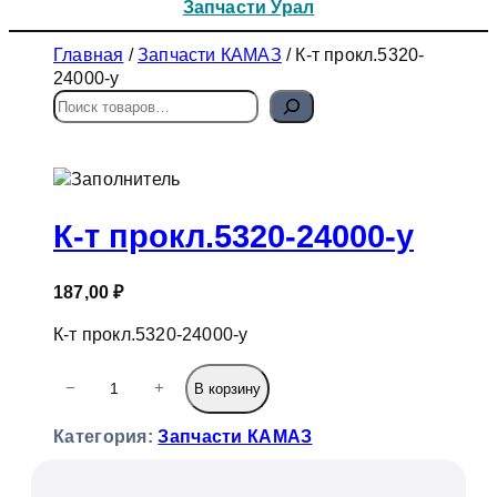
Запчасти Урал
Главная
/
Запчасти КАМАЗ
/ К-т прокл.5320-
24000-у
П
о
и
с
к
К-т прокл.5320-24000-у
187,00
₽
К-т прокл.5320-24000-у
К
−
+
В корзину
о
л
Категория:
Запчасти КАМАЗ
и
ч
е