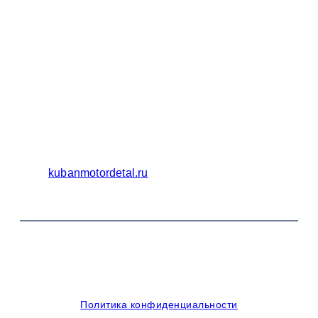
Бухгалтерия
Адрес:
Россия 353235 Краснодарский край, пгт.
Афипский, ул. Шоссейная, 4/Б
Официальный сайт ООО Кубаньмотордеталь:
kubanmotordetal.ru
© 2014-2026 OOO Кубаньмотордеталь. Все права
защищены.
Политика конфиденциальности