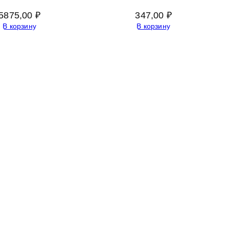
5875,00
₽
347,00
₽
В корзину
В корзину
Адрес:
Россия 353235 Краснодарский край, пгт.
Афипский, ул. Шоссейная, 4/Б
Официальный сайт ООО