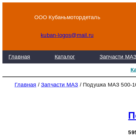
Перейти
к
ООО Кубаньмотордеталь
содержимому
kuban-logos@mail.ru
Главная
Каталог
Запчасти МА
К
Главная
/
Запчасти МАЗ
/ Подушка МАЗ 500-1
П
59