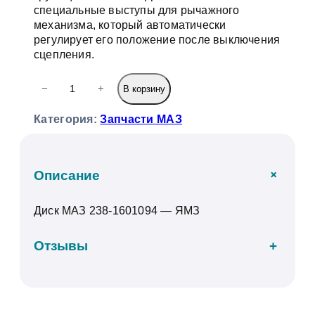
специальные выступы для рычажного
механизма, который автоматически
регулирует его положение после выключения
сцепления.
К
−
+
В корзину
о
л
Категория:
Запчасти МАЗ
и
ч
е
с
+
Описание
т
в
Диск МАЗ 238-1601094 — ЯМЗ
о
т
о
Отзывы
+
в
а
р
а