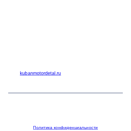
Бухгалтерия
Адрес:
Россия 353235 Краснодарский край, пгт.
Афипский, ул. Шоссейная, 4/Б
Официальный сайт ООО Кубаньмотордеталь:
kubanmotordetal.ru
© 2014-2026 OOO Кубаньмотордеталь. Все права
защищены.
Политика конфиденциальности