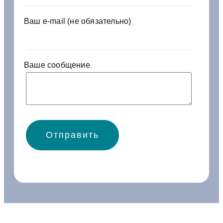
0
9
Ваш e-mail (не обязательно)
4
—
Я
М
Ваше сообщение
З