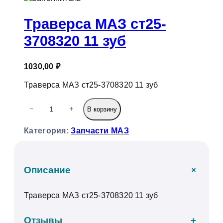
к
Траверса МАЗ ст25-
3708320 11 зуб
1030,00
₽
Траверса МАЗ ст25-3708320 11 зуб
К
−
+
В корзину
о
л
Категория:
Запчасти МАЗ
и
ч
е
с
+
Описание
т
в
Траверса МАЗ ст25-3708320 11 зуб
о
т
о
Отзывы
+