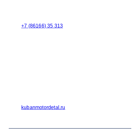
Менеджер
+7 (86166) 35 313
Бухгалтерия
Адрес:
Россия 353235 Краснодарский край, пгт.
Афипский, ул. Шоссейная, 4/Б
Официальный сайт ООО Кубаньмотордеталь:
kubanmotordetal.ru