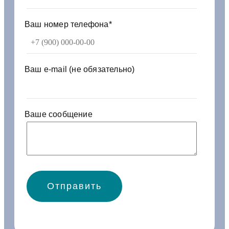
7
0
8
Ваш номер телефона*
3
2
0
1
Ваш e-mail (не обязательно)
1
з
у
б
Ваше сообщение