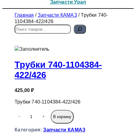
Запчасти Урал
Главная
/
Запчасти КАМАЗ
/ Трубки 740-
1104384-422/426
П
о
и
с
к
Трубки 740-1104384-
422/426
425,00
₽
Трубки 740-1104384-422/426
К
−
+
В корзину
о
л
Категория:
Запчасти КАМАЗ
и