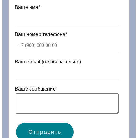
1
Ваше имя*
1
0
4
3
Ваш номер телефона*
8
4
-
4
Ваш e-mail (не обязательно)
2
2
/
4
Ваше сообщение
2
6