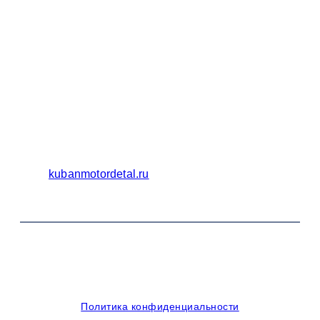
Бухгалтерия
Адрес:
Россия 353235 Краснодарский край, пгт.
Афипский, ул. Шоссейная, 4/Б
Официальный сайт ООО Кубаньмотордеталь:
kubanmotordetal.ru
© 2014-2026 OOO Кубаньмотордеталь. Все права
защищены.
Политика конфиденциальности