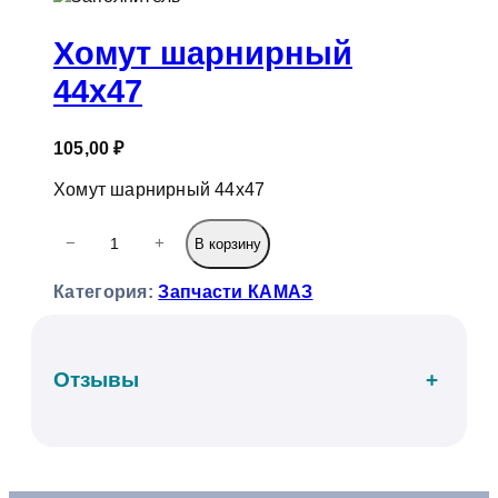
к
Хомут шарнирный
44х47
105,00
₽
Хомут шарнирный 44х47
К
−
+
В корзину
о
л
Категория:
Запчасти КАМАЗ
и
ч
е
с
Отзывы
+
т
в
о
т
о