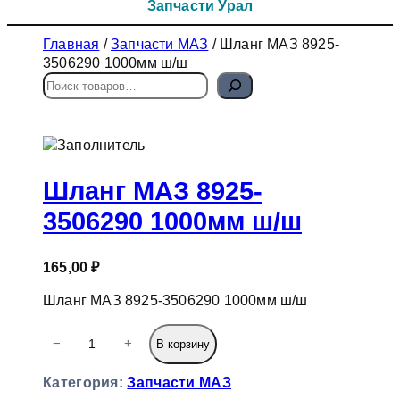
Запчасти Урал
Главная
/
Запчасти МАЗ
/ Шланг МАЗ 8925-
3506290 1000мм ш/ш
П
о
и
с
к
Шланг МАЗ 8925-
3506290 1000мм ш/ш
165,00
₽
Шланг МАЗ 8925-3506290 1000мм ш/ш
К
−
+
В корзину
о
л
Категория:
Запчасти МАЗ
и