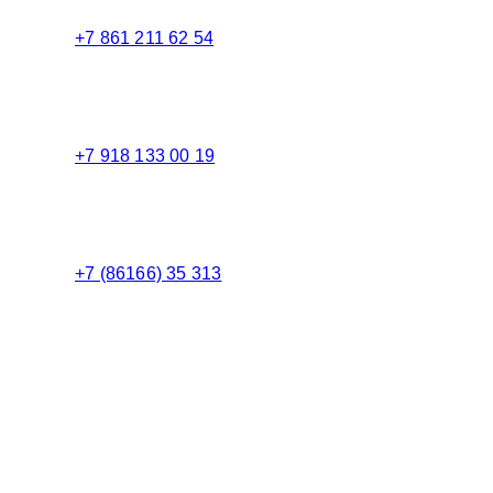
+7 861 211 62 54
Торговый зал
+7 918 133 00 19
Менеджер
+7 (86166) 35 313
Бухгалтерия
Адрес:
Россия 353235 Краснодарский край, пгт.