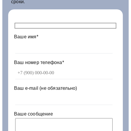
9
сроки.
2
5
-
3
5
Ваше имя*
0
6
2
9
0
Ваш номер телефона*
1
0
0
0
Ваш e-mail (не обязательно)
м
м
ш
/
Ваше сообщение
ш