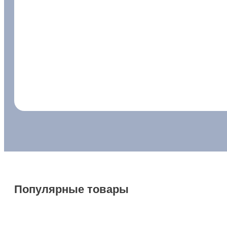
у
ш
а
"
Популярные товары