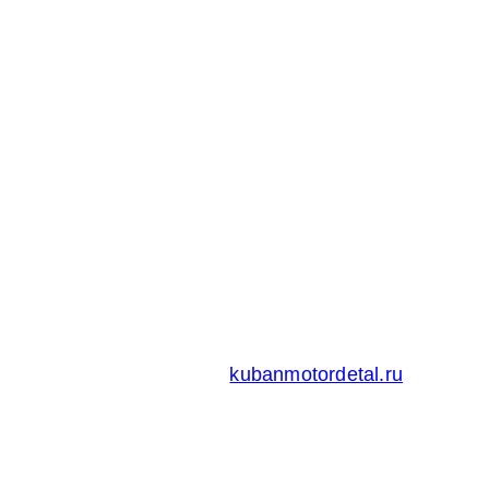
Адрес:
Россия 353235 Краснодарский край, пгт.
Афипский, ул. Шоссейная, 4/Б
Официальный сайт ООО
Кубаньмотордеталь:
kubanmotordetal.ru