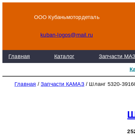
Перейти
к
ООО Кубаньмотордеталь
содержимому
kuban-logos@mail.ru
Главная
Каталог
Запчасти МА
К
Главная
/
Запчасти КАМАЗ
/ Шланг 5320-3916
Ш
25