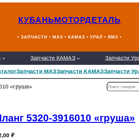
КУБАНЬМОТОРДЕТАЛЬ
• ЗАПЧАСТИ • МАЗ • КАМАЗ • УРАЛ • ЯМЗ •
З
Запчасти КАМАЗ
Запчасти Ур
аталог
Запчасти МАЗ
Запчасти КАМАЗ
Запчасти Ур
П
010 «груша»
о
и
с
к
ланг 5320-3916010 «груша»
2,00
₽