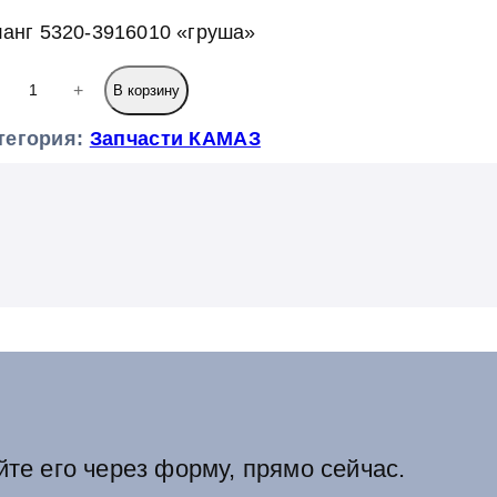
анг 5320-3916010 «груша»
+
В корзину
тегория:
Запчасти КАМАЗ
йте его через форму, прямо сейчас.