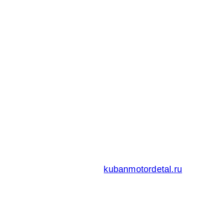
Адрес:
Россия 353235 Краснодарский край, пгт.
Афипский, ул. Шоссейная, 4/Б
Официальный сайт ООО
Кубаньмотордеталь:
kubanmotordetal.ru