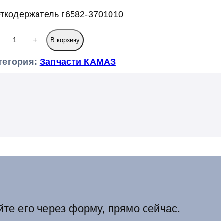
ткодержатель г6582-3701010
+
В корзину
тегория:
Запчасти КАМАЗ
йте его через форму, прямо сейчас.