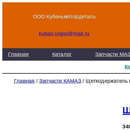
Перейти
к
ООО Кубаньмотордеталь
содержимому
kuban-logos@mail.ru
Главная
Каталог
Запчасти МА
К
Главная
/
Запчасти КАМАЗ
/ Щеткодержатель 
Щ
34