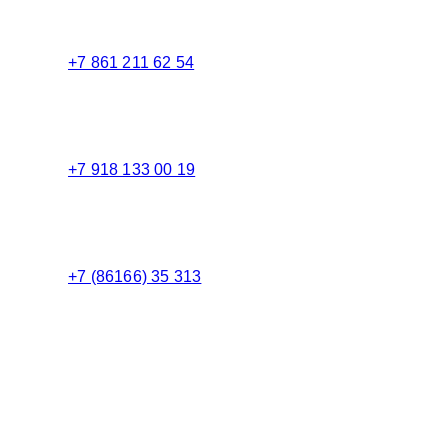
Телефоны в Краснодаре:
+7 861 211 62 54
Торговый зал
+7 918 133 00 19
Менеджер
+7 (86166) 35 313
Бухгалтерия
Адрес: