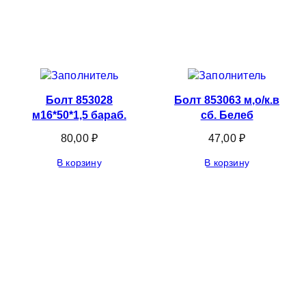
Болт 853028
Болт 853063 м,о/к.в
м16*50*1,5 бараб.
сб. Белеб
80,00
₽
47,00
₽
В корзину
В корзину