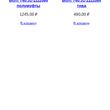
Болт 740.51-1111084
Болт 740.51-1111084
полумуфты
тнвд
1245,00
₽
490,00
₽
В корзину
В корзину