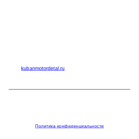
Бухгалтерия
Адрес:
Россия 353235 Краснодарский край, пгт.
Афипский, ул. Шоссейная, 4/Б
Официальный сайт ООО Кубаньмотордеталь:
kubanmotordetal.ru
© 2014-2026 OOO Кубаньмотордеталь. Все права
защищены.
Политика конфиденциальности