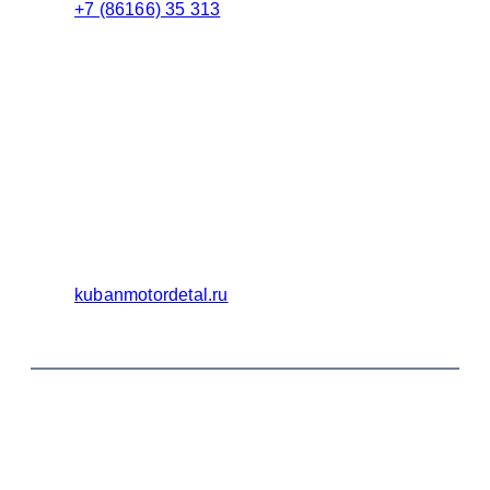
+7 (86166) 35 313
Бухгалтерия
Адрес:
Россия 353235 Краснодарский край, пгт.
Афипский, ул. Шоссейная, 4/Б
Официальный сайт ООО Кубаньмотордеталь:
kubanmotordetal.ru
© 2014-2026 OOO Кубаньмотордеталь. Все права
защищены.