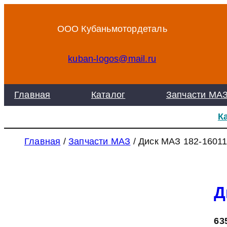
Перейти
к
ООО Кубаньмотордеталь
содержимому
kuban-logos@mail.ru
Главная
Каталог
Запчасти МА
К
Главная
/
Запчасти МАЗ
/ Диск МАЗ 182-1601
Д
63