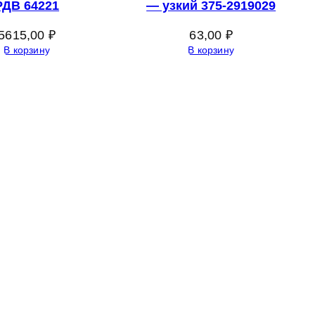
РДВ 64221
— узкий 375-2919029
5615,00
₽
63,00
₽
В корзину
В корзину
Адрес:
Россия 353235 Краснодарский край, пгт.
Афипский, ул. Шоссейная, 4/Б