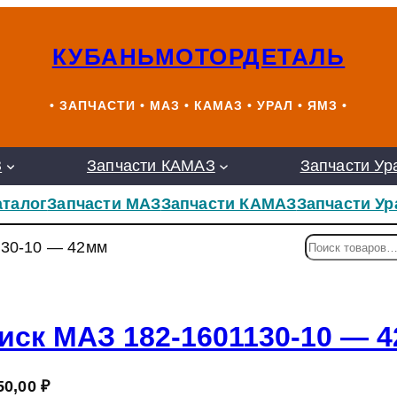
КУБАНЬМОТОРДЕТАЛЬ
• ЗАПЧАСТИ • МАЗ • КАМАЗ • УРАЛ • ЯМЗ •
З
Запчасти КАМАЗ
Запчасти Ур
аталог
Запчасти МАЗ
Запчасти КАМАЗ
Запчасти Ур
П
130-10 — 42мм
о
и
с
к
иск МАЗ 182-1601130-10 — 
50,00
₽