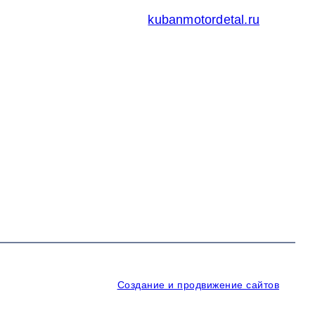
Официальный сайт ООО
Кубаньмотордеталь:
kubanmotordetal.ru
Создание и продвижение сайтов