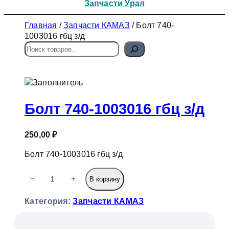
Запчасти Урал
Главная
/
Запчасти КАМАЗ
/ Болт 740-
1003016 гбц з/д
П
о
и
с
к
Болт 740-1003016 гбц з/д
250,00
₽
Болт 740-1003016 гбц з/д
К
−
+
В корзину
о
л
Категория:
Запчасти КАМАЗ
и
ч
е