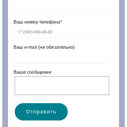
3
0
1
6
Ваш номер телефона*
г
б
ц
з
Ваш e-mail (не обязательно)
/
д
Ваше сообщение