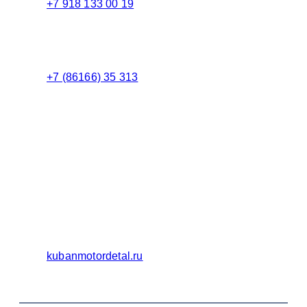
+7 918 133 00 19
Менеджер
+7 (86166) 35 313
Бухгалтерия
Адрес:
Россия 353235 Краснодарский край, пгт.
Афипский, ул. Шоссейная, 4/Б
Официальный сайт ООО Кубаньмотордеталь:
kubanmotordetal.ru