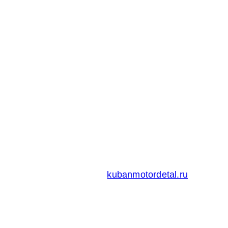
Адрес:
Россия 353235 Краснодарский край, пгт.
Афипский, ул. Шоссейная, 4/Б
Официальный сайт ООО
Кубаньмотордеталь:
kubanmotordetal.ru