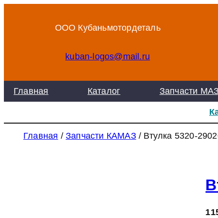
Перейти
к
ООО Кубаньмотордеталь
содержимому
kuban-logos@mail.ru
Главная
Каталог
Запчасти МА
К
Главная
/
Запчасти КАМАЗ
/ Втулка 5320-2902
В
11