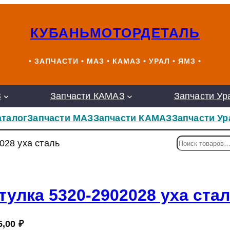
КУБАНЬМОТОРДЕТАЛЬ
• ЗАПЧАСТИ • МАЗ • КАМАЗ • УРАЛ • ЯМЗ •
З
Запчасти КАМАЗ
Запчасти Ур
аталог
Запчасти МАЗ
Запчасти КАМАЗ
Запчасти Ур
П
028 уха сталь
о
и
с
к
тулка 5320-2902028 уха ста
5,00
₽