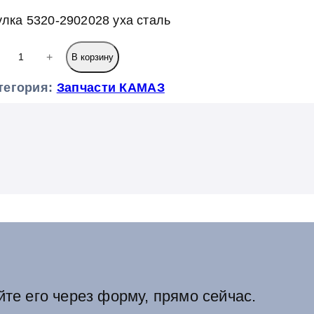
улка 5320-2902028 уха сталь
+
В корзину
тегория:
Запчасти КАМАЗ
йте его через форму, прямо сейчас.