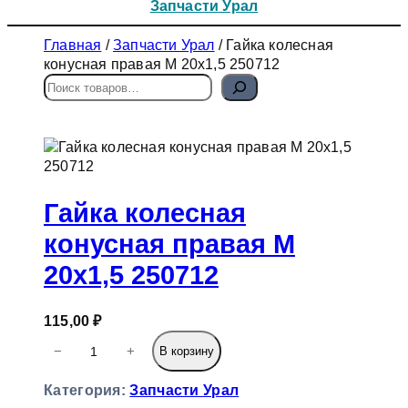
Запчасти Урал
Главная
/
Запчасти Урал
/ Гайка колесная
конусная правая М 20х1,5 250712
П
о
и
с
к
Гайка колесная
конусная правая М
20х1,5 250712
115,00
₽
К
−
+
В корзину
о
л
Категория:
Запчасти Урал
и