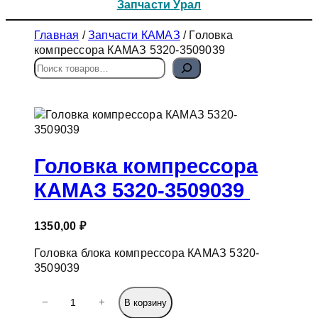
Запчасти Урал
Главная
/
Запчасти КАМАЗ
/ Головка
компрессора КАМАЗ 5320-3509039
П
о
и
с
к
Головка компрессора
КАМАЗ 5320-3509039
1350,00
₽
Головка блока компрессора КАМАЗ 5320-
3509039
К
−
+
В корзину
о