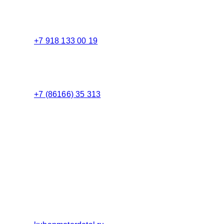
Торговый зал
+7 918 133 00 19
Менеджер
+7 (86166) 35 313
Бухгалтерия
Адрес:
Россия 353235 Краснодарский край, пгт.
Афипский, ул. Шоссейная, 4/Б
Официальный сайт ООО Кубаньмотордеталь: