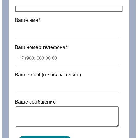
о
м
п
Ваше имя*
р
е
с
с
Ваш номер телефона*
о
р
а
К
Ваш e-mail (не обязательно)
А
М
А
З
Ваше сообщение
5
3
2
0
-
3