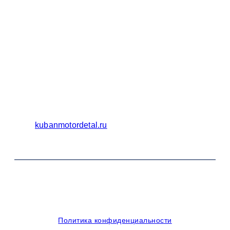
Бухгалтерия
Адрес:
Россия 353235 Краснодарский край, пгт.
Афипский, ул. Шоссейная, 4/Б
Официальный сайт ООО Кубаньмотордеталь:
kubanmotordetal.ru
© 2014-2026 OOO Кубаньмотордеталь. Все права
защищены.
Политика конфиденциальности