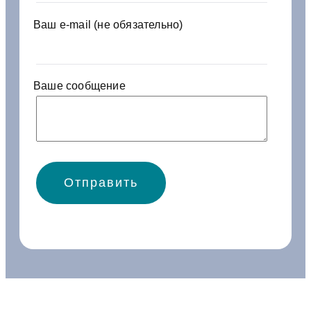
у
п
Ваш e-mail (не обязательно)
л
Ф
Ц
О
Ваше сообщение
М