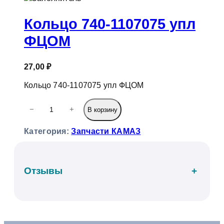
к
Кольцо 740-1107075 упл
ФЦОМ
27,00
₽
Кольцо 740-1107075 упл ФЦОМ
К
−
+
В корзину
о
л
Категория:
Запчасти КАМАЗ
и
ч
е
с
Отзывы
+
т
в
о
т
о