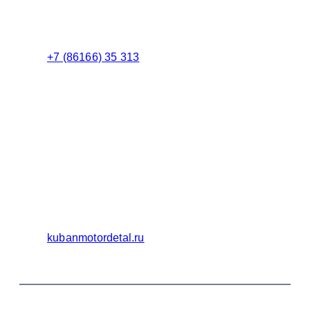
Менеджер
+7 (86166) 35 313
Бухгалтерия
Адрес:
Россия 353235 Краснодарский край, пгт.
Афипский, ул. Шоссейная, 4/Б
Официальный сайт ООО Кубаньмотордеталь:
kubanmotordetal.ru