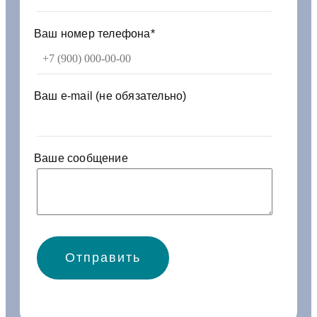
8
4
0
Ваш номер телефона*
3
0
4
2
Ваш e-mail (не обязательно)
к
р
ы
л
Ваше сообщение
а