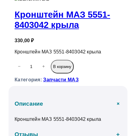
к
Кронштейн МАЗ 5551-
8403042 крыла
330,00
₽
Кронштейн МАЗ 5551-8403042 крыла
К
−
+
В корзину
о
л
Категория:
Запчасти МАЗ
и
ч
е
с
+
Описание
т
в
Кронштейн МАЗ 5551-8403042 крыла
о
т
о
Отзывы
+