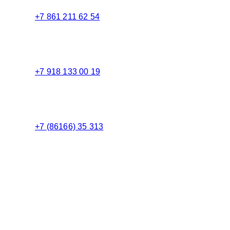
+7 861 211 62 54
Торговый зал
+7 918 133 00 19
Менеджер
+7 (86166) 35 313
Бухгалтерия
Адрес:
Россия 353235 Краснодарский край, пгт.