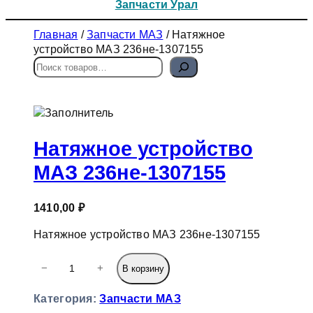
Запчасти Урал
Главная
/
Запчасти МАЗ
/ Натяжное
устройство МАЗ 236не-1307155
П
о
и
с
к
Натяжное устройство
МАЗ 236не-1307155
1410,00
₽
Натяжное устройство МАЗ 236не-1307155
К
−
+
В корзину
о
л
Категория:
Запчасти МАЗ
и