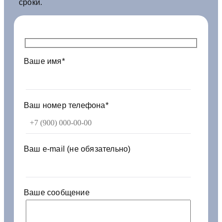
сроки.
т
р
о
й
с
Ваше имя*
т
в
о
М
А
Ваш номер телефона*
З
2
3
6
Ваш e-mail (не обязательно)
н
е
-
1
Ваше сообщение
3
0
7