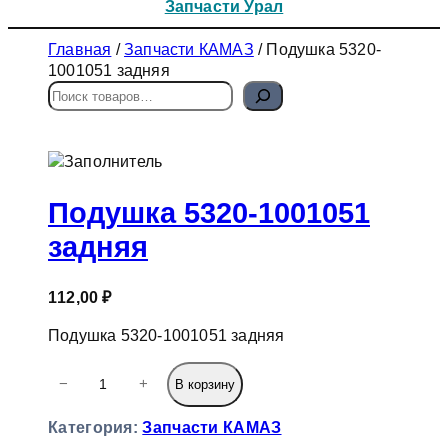
Запчасти Урал
Главная
/
Запчасти КАМАЗ
/ Подушка 5320-
1001051 задняя
П
о
и
с
к
Подушка 5320-1001051
задняя
112,00
₽
Подушка 5320-1001051 задняя
К
−
+
В корзину
о
л
Категория:
Запчасти КАМАЗ
и