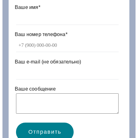
0
Ваше имя*
-
1
0
0
Ваш номер телефона*
1
0
5
1
Ваш e-mail (не обязательно)
з
а
д
н
Ваше сообщение
я
я