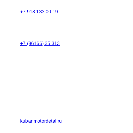
+7 918 133 00 19
Менеджер
+7 (86166) 35 313
Бухгалтерия
Адрес:
Россия 353235 Краснодарский край, пгт.
Афипский, ул. Шоссейная, 4/Б
Официальный сайт ООО Кубаньмотордеталь:
kubanmotordetal.ru