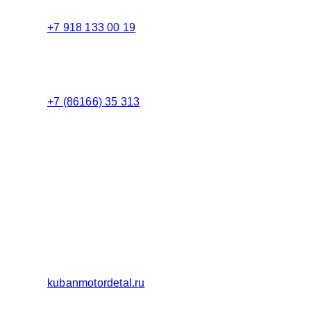
+7 918 133 00 19
Менеджер
+7 (86166) 35 313
Бухгалтерия
Адрес:
Россия 353235 Краснодарский край, пгт.
Афипский, ул. Шоссейная, 4/Б
Официальный сайт ООО Кубаньмотордеталь:
kubanmotordetal.ru