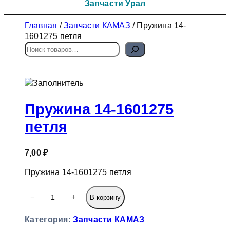
Запчасти Урал
Главная
/
Запчасти КАМАЗ
/ Пружина 14-
1601275 петля
П
о
и
с
к
Пружина 14-1601275
петля
7,00
₽
Пружина 14-1601275 петля
К
−
+
В корзину
о
л
Категория:
Запчасти КАМАЗ
и