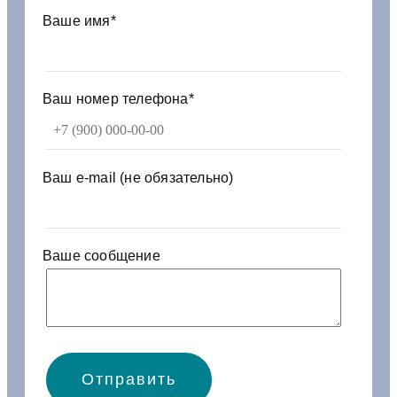
1
Ваше имя*
6
0
1
2
Ваш номер телефона*
7
5
п
е
Ваш e-mail (не обязательно)
т
л
я
Ваше сообщение