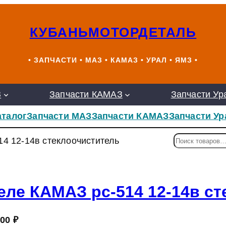
КУБАНЬМОТОРДЕТАЛЬ
• ЗАПЧАСТИ • МАЗ • КАМАЗ • УРАЛ • ЯМЗ •
З
Запчасти КАМАЗ
Запчасти Ур
аталог
Запчасти МАЗ
Запчасти КАМАЗ
Запчасти Ур
П
14 12-14в стеклоочиститель
о
и
с
к
еле КАМАЗ рс-514 12-14в с
,00
₽