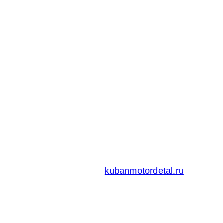
Адрес:
Россия 353235 Краснодарский край, пгт.
Афипский, ул. Шоссейная, 4/Б
Официальный сайт ООО
Кубаньмотордеталь:
kubanmotordetal.ru