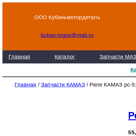
Перейти
к
ООО Кубаньмотордеталь
содержимому
kuban-logos@mail.ru
Главная
Каталог
Запчасти МА
К
Главная
/
Запчасти КАМАЗ
/ Реле КАМАЗ рс-5
Р
55