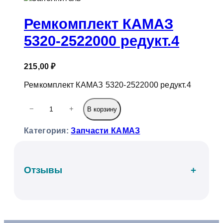
к
Ремкомплект КАМАЗ
5320-2522000 редукт.4
215,00
₽
Ремкомплект КАМАЗ 5320-2522000 редукт.4
К
−
+
В корзину
о
л
Категория:
Запчасти КАМАЗ
и
ч
е
с
Отзывы
+
т
в
о
т
о