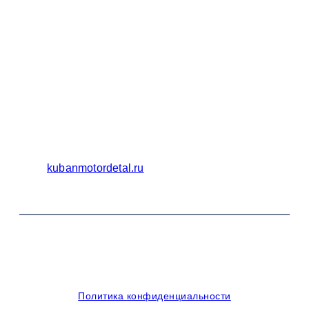
Бухгалтерия
Адрес:
Россия 353235 Краснодарский край, пгт.
Афипский, ул. Шоссейная, 4/Б
Официальный сайт ООО Кубаньмотордеталь:
kubanmotordetal.ru
© 2014-2026 OOO Кубаньмотордеталь. Все права
защищены.
Политика конфиденциальности