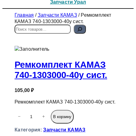
Запчасти Урал
Главная
/
Запчасти КАМАЗ
/ Ремкомплект
КАМАЗ 740-1303000-40у сист.
П
о
и
с
к
Ремкомплект КАМАЗ
740-1303000-40у сист.
105,00
₽
Ремкомплект КАМАЗ 740-1303000-40у сист.
К
−
+
В корзину
о
л
Категория:
Запчасти КАМАЗ
и