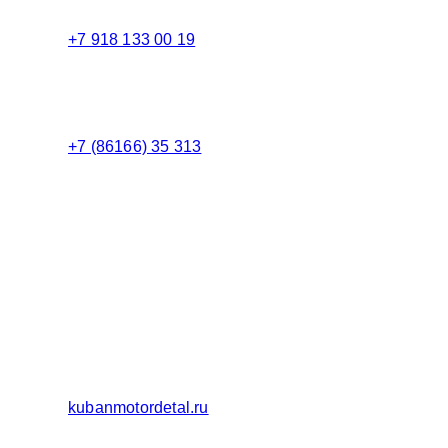
+7 918 133 00 19
Менеджер
+7 (86166) 35 313
Бухгалтерия
Адрес:
Россия 353235 Краснодарский край, пгт.
Афипский, ул. Шоссейная, 4/Б
Официальный сайт ООО Кубаньмотордеталь:
kubanmotordetal.ru