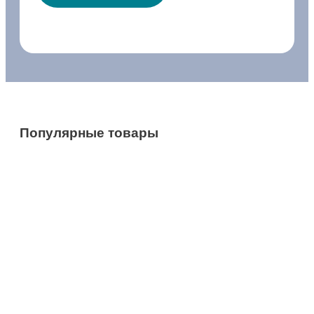
с
и
с
т
.
Популярные товары