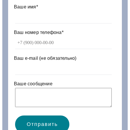
т
Ваше имя*
К
А
М
А
Ваш номер телефона*
З
7
4
0
Ваш e-mail (не обязательно)
-
1
3
0
Ваше сообщение
3
0
0
0
-
4
0
у