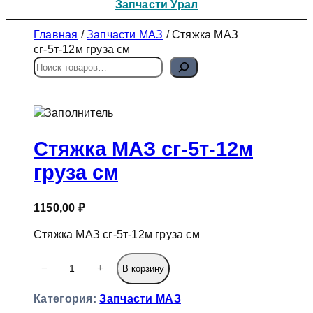
Запчасти Урал
Главная
/
Запчасти МАЗ
/ Стяжка МАЗ
сг-5т-12м груза см
П
о
и
с
к
Стяжка МАЗ сг-5т-12м
груза см
1150,00
₽
Стяжка МАЗ сг-5т-12м груза см
К
−
+
В корзину
о
л
Категория:
Запчасти МАЗ
и