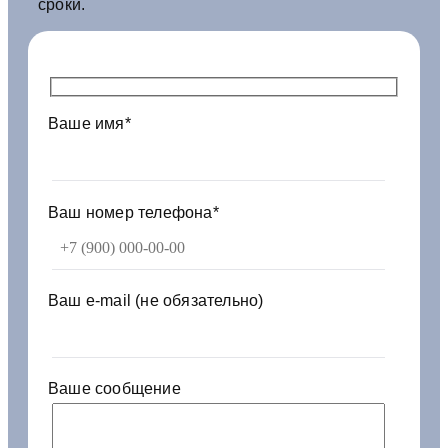
сроки.
г
-
5
т
-
Ваше имя*
1
2
м
г
р
Ваш номер телефона*
у
з
а
с
Ваш e-mail (не обязательно)
м
Ваше сообщение