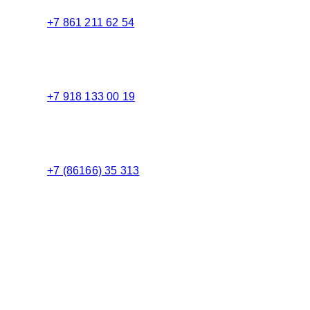
+7 861 211 62 54
Торговый зал
+7 918 133 00 19
Менеджер
+7 (86166) 35 313
Бухгалтерия
Адрес:
Россия 353235 Краснодарский край, пгт.