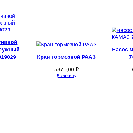
тивной
аружный
Насос 
919029
Кран тормозной РААЗ
7
5875,00
₽
В корзину