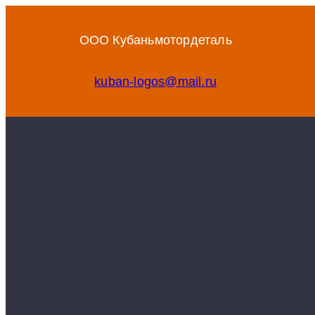
Перейти
к
ООО Кубаньмотордеталь
содержимому
kuban-logos@mail.ru