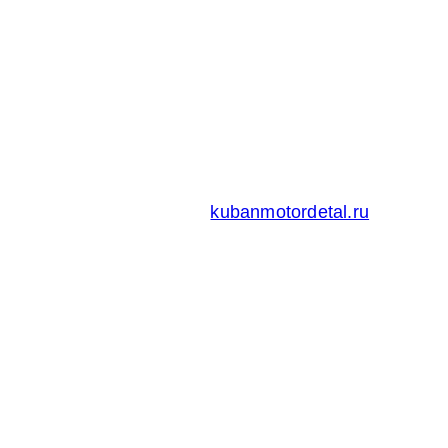
Адрес:
Россия 353235 Краснодарский край, пгт.
Афипский, ул. Шоссейная, 4/Б
Официальный сайт ООО
Кубаньмотордеталь:
kubanmotordetal.ru