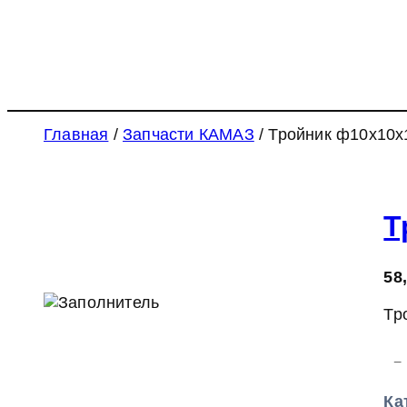
Главная
/
Запчасти КАМАЗ
/ Тройник ф10х10х
Т
58
Тр
К
−
о
л
Ка