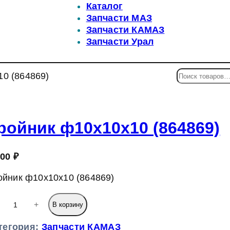
Каталог
Запчасти МАЗ
Запчасти КАМАЗ
Запчасти Урал
П
10 (864869)
о
и
с
к
ройник ф10х10х10 (864869)
,00
₽
ойник ф10х10х10 (864869)
+
В корзину
тегория:
Запчасти КАМАЗ