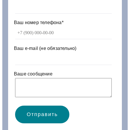
1
0
4
3
Ваш номер телефона*
7
0
/
3
Ваш e-mail (не обязательно)
4
6
Ваше сообщение