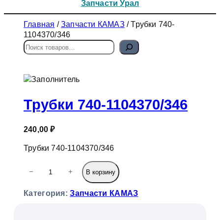
Запчасти Урал
Главная
/
Запчасти КАМАЗ
/ Трубки 740-
1104370/346
П
о
и
с
к
Трубки 740-1104370/346
240,00
₽
Трубки 740-1104370/346
К
−
+
В корзину
о
л
Категория:
Запчасти КАМАЗ
и
ч
е