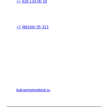
+7 918 133 00 19
Менеджер
+7 (86166) 35 313
Бухгалтерия
Адрес:
Россия 353235 Краснодарский край, пгт.
Афипский, ул. Шоссейная, 4/Б
Официальный сайт ООО Кубаньмотордеталь:
kubanmotordetal.ru