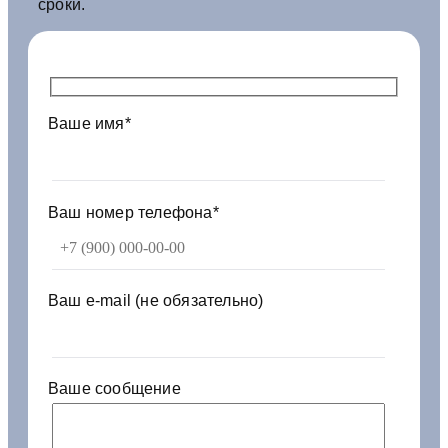
сроки.
А
З
6
4
2
Ваше имя*
2
9
-
1
0
Ваш номер телефона*
1
8
0
7
Ваш e-mail (не обязательно)
8
1
2
0
Ваше сообщение
0
м