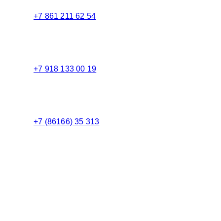
+7 861 211 62 54
Торговый зал
+7 918 133 00 19
Менеджер
+7 (86166) 35 313
Бухгалтерия
Адрес:
Россия 353235 Краснодарский край, пгт.