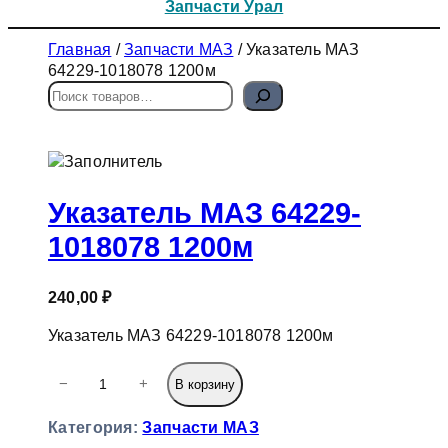
Запчасти Урал
Главная
/
Запчасти МАЗ
/ Указатель МАЗ
64229-1018078 1200м
П
о
и
с
к
Указатель МАЗ 64229-
1018078 1200м
240,00
₽
Указатель МАЗ 64229-1018078 1200м
К
−
+
В корзину
о
л
Категория:
Запчасти МАЗ
и