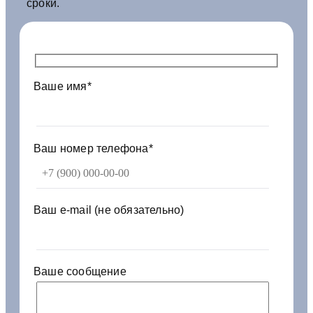
сроки.
р
5
3
3
6
Ваше имя*
-
3
4
0
8
Ваш номер телефона*
0
0
6
-
Ваш e-mail (не обязательно)
0
1
Ваше сообщение