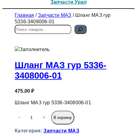
Запчасти Урал
Главная
/
Запчасти МАЗ
/ Шланг МАЗ гур
5336-3408006-01
П
о
и
с
к
Шланг МАЗ гур 5336-
3408006-01
475,00
₽
Шланг МАЗ гур 5336-3408006-01
К
−
+
В корзину
о
л
Категория:
Запчасти МАЗ
и