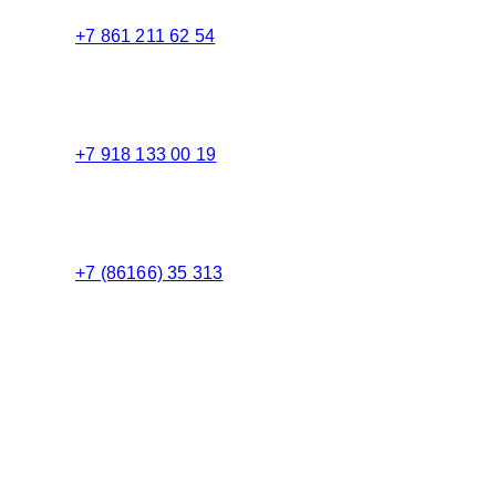
+7 861 211 62 54
Торговый зал
+7 918 133 00 19
Менеджер
+7 (86166) 35 313
Бухгалтерия
Адрес:
Россия 353235 Краснодарский край, пгт.